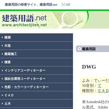
建築用語の検索サイト、建築用語.net
CAD
建築
木造
建築用語
建築施工
積算
DWG
インテリアコーディネーター
福祉住環境コーディネーター
よみ：でぃー
50音別：
て
色彩・カラーコーディネーター
種類別：
ＣＡ
ＣＡＤ
米Autodes
土木
ル形式。Adobe