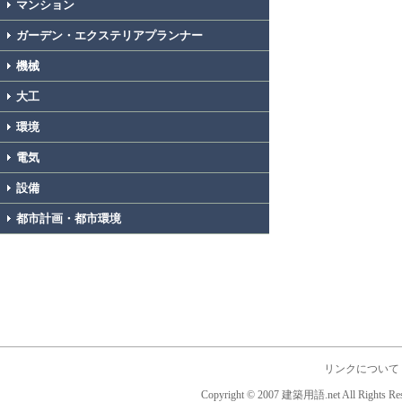
マンション
ガーデン・エクステリアプランナー
機械
大工
環境
電気
設備
都市計画・都市環境
リンクについて
Copyright © 2007 建築用語.net All Rights Res