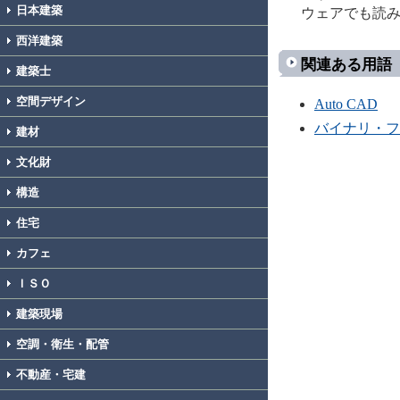
日本建築
ウェアでも読
西洋建築
関連ある用語
建築士
空間デザイン
Auto CAD
バイナリ・フ
建材
文化財
構造
住宅
カフェ
ＩＳＯ
建築現場
空調・衛生・配管
不動産・宅建