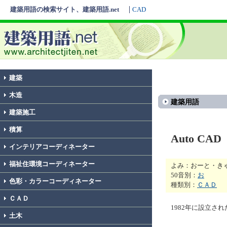
建築用語の検索サイト、建築用語.net
CAD
建築
木造
建築用語
建築施工
積算
Auto CAD
インテリアコーディネーター
福祉住環境コーディネーター
よみ：おーと・き
50音別：
お
色彩・カラーコーディネーター
種類別：
ＣＡＤ
ＣＡＤ
1982年に設立され
土木