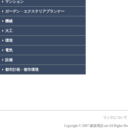
マンション
ガーデン・エクステリアプランナー
機械
大工
環境
電気
設備
都市計画・都市環境
リンクについて
Copyright © 2007 建築用語.net All Rights Res