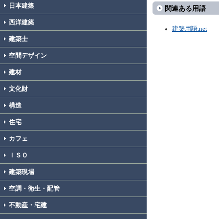
日本建築
関連ある用語
西洋建築
建築用語.net
建築士
空間デザイン
建材
文化財
構造
住宅
カフェ
ＩＳＯ
建築現場
空調・衛生・配管
不動産・宅建