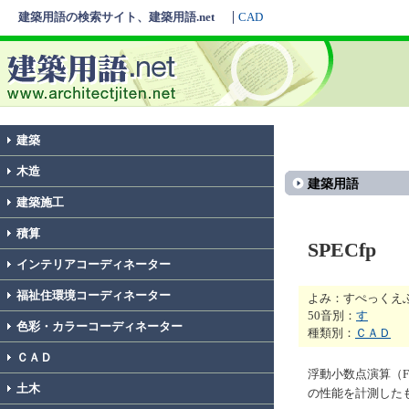
建築用語の検索サイト、建築用語.net
CAD
建築
木造
建築用語
建築施工
積算
SPECfp
インテリアコーディネーター
福祉住環境コーディネーター
よみ：すぺっくえ
50音別：
す
色彩・カラーコーディネーター
種類別：
ＣＡＤ
ＣＡＤ
浮動小数点演算（Flo
土木
の性能を計測した