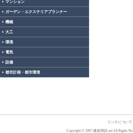
マンション
ガーデン・エクステリアプランナー
機械
大工
環境
電気
設備
都市計画・都市環境
リンクについて
Copyright © 2007 建築用語.net All Rights Res