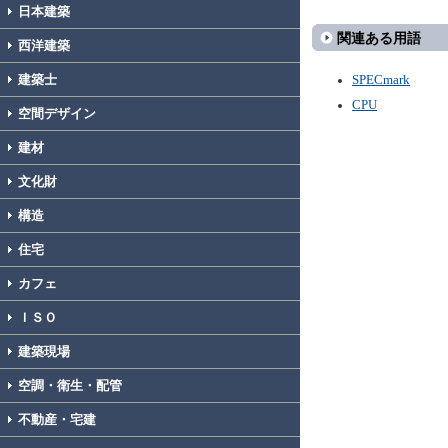
日本建築
関連ある用語
西洋建築
建築士
SPECmark
CPU
空間デザイン
建材
文化財
構造
住宅
カフェ
ＩＳＯ
建築現場
空調・衛生・配管
不動産・宅建