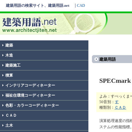
建築用語の検索サイト、建築用語.net
CAD
建築
木造
建築用語
建築施工
積算
SPECmark
インテリアコーディネーター
福祉住環境コーディネーター
よみ：すぺっくま
50音別：
す
色彩・カラーコーディネーター
種類別：
ＣＡＤ
ＣＡＤ
演算処理速度の指標
土木
ステムの性能指標