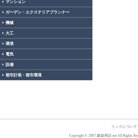
マンション
ガーデン・エクステリアプランナー
機械
大工
環境
電気
設備
都市計画・都市環境
リンクについて
Copyright © 2007 建築用語.net All Rights Res