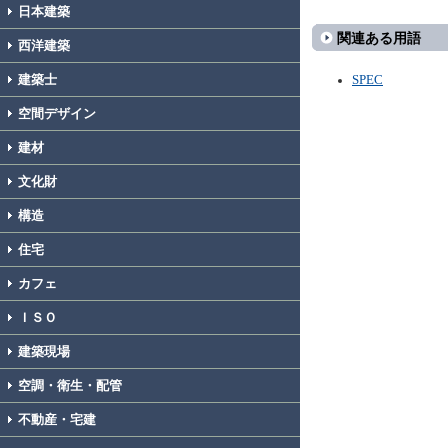
日本建築
関連ある用語
西洋建築
建築士
SPEC
空間デザイン
建材
文化財
構造
住宅
カフェ
ＩＳＯ
建築現場
空調・衛生・配管
不動産・宅建