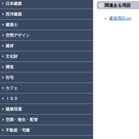
日本建築
関連ある用語
西洋建築
建築用語.net
建築士
空間デザイン
建材
文化財
構造
住宅
カフェ
ＩＳＯ
建築現場
空調・衛生・配管
不動産・宅建