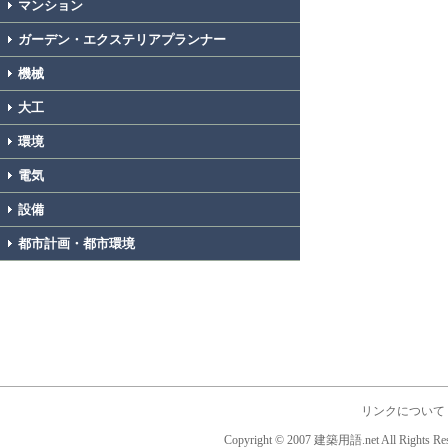
マンション
ガーデン・エクステリアプランナー
機械
大工
環境
電気
設備
都市計画・都市環境
リンクについて
Copyright © 2007 建築用語.net All Rights Res