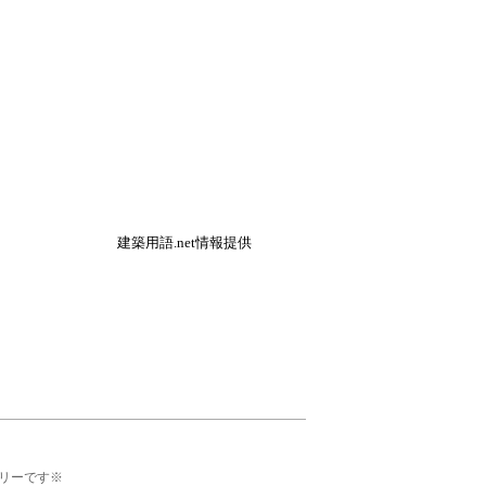
建築用語.net情報提供
リーです※