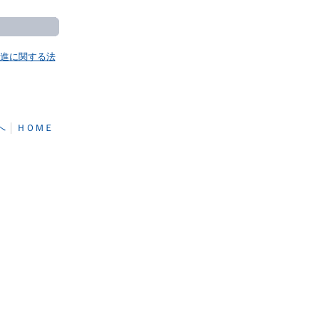
進に関する法
へ
│
ＨＯＭＥ