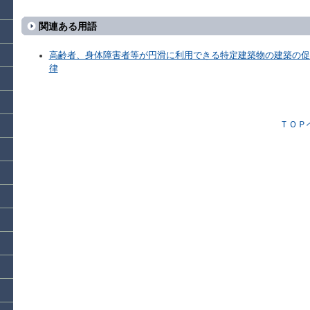
関連ある用語
高齢者、身体障害者等が円滑に利用できる特定建築物の建築の促
律
ＴＯＰ