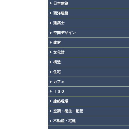
日本建築
西洋建築
建築士
空間デザイン
建材
文化財
構造
住宅
カフェ
ＩＳＯ
建築現場
空調・衛生・配管
不動産・宅建