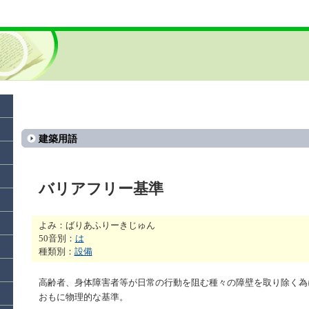
建築用語
バリアフリー基準
よみ：ばりあふりーきじゅん
50音別：
は
種類別：
設備
高齢者、身体障害者等が日常の行動を阻む種々の障壁を取り除く為
おもに物理的な基準。