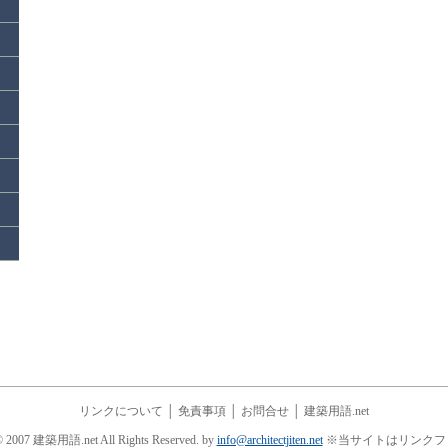
リンクについて
│
免責事項
│
お問合せ
│
建築用語.net
© 2007 建築用語.net All Rights Reserved. by
info@architectjiten.net
※当サイトはリンクフ