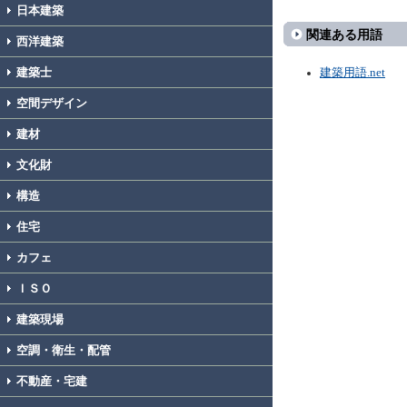
日本建築
関連ある用語
西洋建築
建築士
建築用語.net
空間デザイン
建材
文化財
構造
住宅
カフェ
ＩＳＯ
建築現場
空調・衛生・配管
不動産・宅建