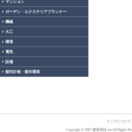
マンション
ガーデン・エクステリアプランナー
機械
大工
環境
電気
設備
都市計画・都市環境
リンクについて
Copyright © 2007 建築用語.net All Rights Res