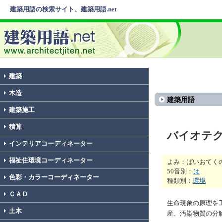
建築用語の検索サイト、建築用語.net
建築
木造
建築用語
建築施工
積算
バイオテ
インテリアコーディネーター
福祉住環境コーディネーター
よみ：ばいおてく
50音別：
は
色彩・カラーコーディネーター
種類別：
環境
ＣＡＤ
生命現象の原理を
土木
産、汚染物質の分