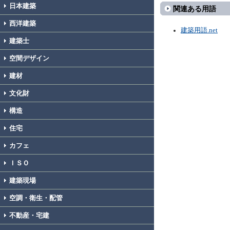
日本建築
関連ある用語
西洋建築
建築用語.net
建築士
空間デザイン
建材
文化財
構造
住宅
カフェ
ＩＳＯ
建築現場
空調・衛生・配管
不動産・宅建