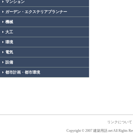
マンション
ガーデン・エクステリアプランナー
機械
大工
環境
電気
設備
都市計画・都市環境
リンクについて
Copyright © 2007 建築用語.net All Rights Res