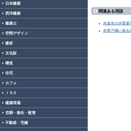
日本建築
関連ある用語
西洋建築
建築士
水道水の水質基
水質汚濁に係る
空間デザイン
建材
文化財
構造
住宅
カフェ
ＩＳＯ
建築現場
空調・衛生・配管
不動産・宅建