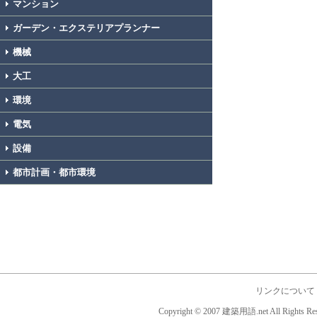
マンション
ガーデン・エクステリアプランナー
機械
大工
環境
電気
設備
都市計画・都市環境
リンクについて
Copyright © 2007 建築用語.net All Rights Res