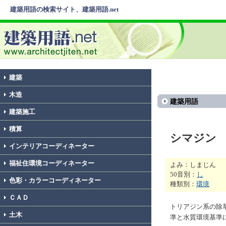
建築用語の検索サイト、建築用語.net
建築
木造
建築用語
建築施工
積算
シマジン
インテリアコーディネーター
福祉住環境コーディネーター
よみ：しまじん
50音別：
し
色彩・カラーコーディネーター
種類別：
環境
ＣＡＤ
トリアジン系の除
土木
準と水質環境基準