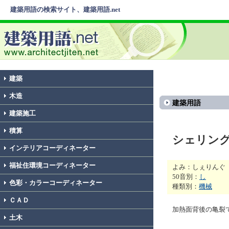
建築用語の検索サイト、建築用語.net
建築
木造
建築用語
建築施工
積算
シェリン
インテリアコーディネーター
福祉住環境コーディネーター
よみ：しぇりんぐ
50音別：
し
色彩・カラーコーディネーター
種類別：
機械
ＣＡＤ
加熱面背後の亀裂
土木