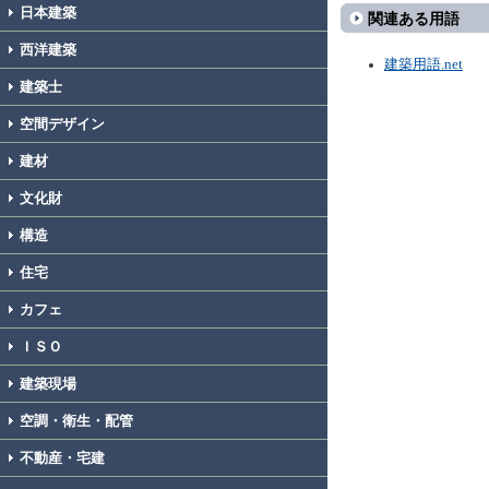
日本建築
関連ある用語
西洋建築
建築用語.net
建築士
空間デザイン
建材
文化財
構造
住宅
カフェ
ＩＳＯ
建築現場
空調・衛生・配管
不動産・宅建