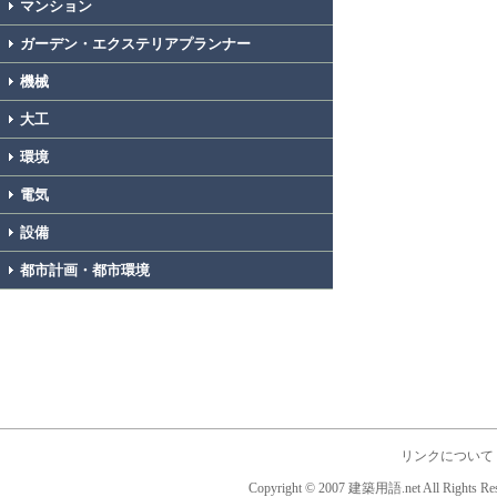
マンション
ガーデン・エクステリアプランナー
機械
大工
環境
電気
設備
都市計画・都市環境
リンクについて
Copyright © 2007 建築用語.net All Rights Res