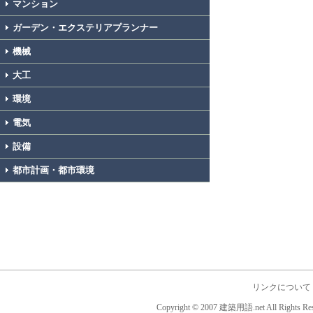
マンション
ガーデン・エクステリアプランナー
機械
大工
環境
電気
設備
都市計画・都市環境
リンクについて
Copyright © 2007 建築用語.net All Rights Res