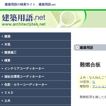
建築用語の検索サイト、建築用語.net
建築
木造
建築用語
建築施工
積算
難燃合板
インテリアコーディネーター
福祉住環境コーディネーター
よみ：なんねんご
50音別：
な
色彩・カラーコーディネーター
種類別：
マンショ
ＣＡＤ
難燃処理を施した
土木