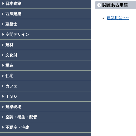
日本建築
関連ある用語
西洋建築
建築用語.net
建築士
空間デザイン
建材
文化財
構造
住宅
カフェ
ＩＳＯ
建築現場
空調・衛生・配管
不動産・宅建