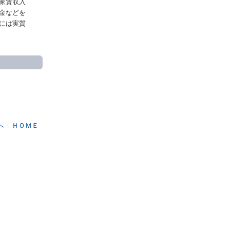
家賃収入
金などを
には実質
へ
│
ＨＯＭＥ