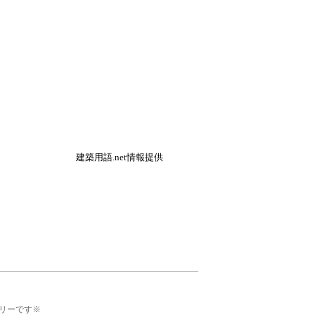
建築用語.net情報提供
リーです※