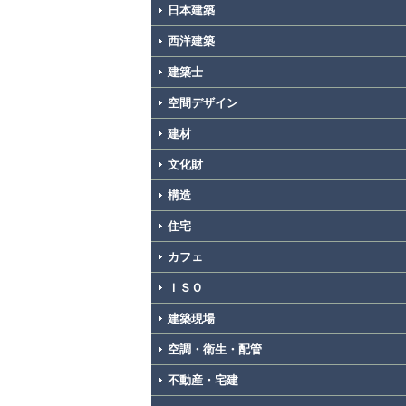
日本建築
西洋建築
建築士
空間デザイン
建材
文化財
構造
住宅
カフェ
ＩＳＯ
建築現場
空調・衛生・配管
不動産・宅建