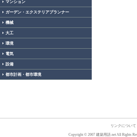
マンション
ガーデン・エクステリアプランナー
機械
大工
環境
電気
設備
都市計画・都市環境
リンクについて
Copyright © 2007 建築用語.net All Rights Res