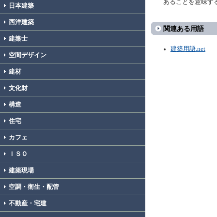
あることを意味す
日本建築
西洋建築
関連ある用語
建築士
建築用語.net
空間デザイン
建材
文化財
構造
住宅
カフェ
ＩＳＯ
建築現場
空調・衛生・配管
不動産・宅建