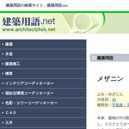
建築用語の検索サイト、建築用語.net
建築
木造
建築用語
建築施工
積算
メザニン
インテリアコーディネーター
福祉住環境コーディネーター
よみ：めざにん
50音別：
め
色彩・カラーコーディネーター
種類別：
不動産・
ＣＡＤ
本来、建物の中2
土木
し、リスクとリタ