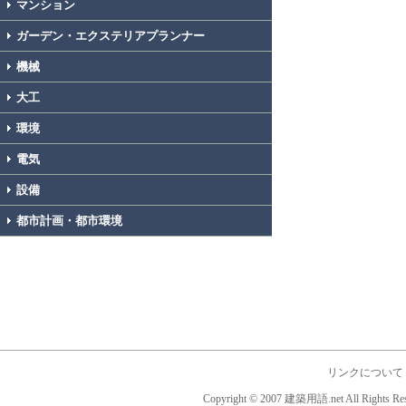
マンション
ガーデン・エクステリアプランナー
機械
大工
環境
電気
設備
都市計画・都市環境
リンクについて
Copyright © 2007 建築用語.net All Rights Res