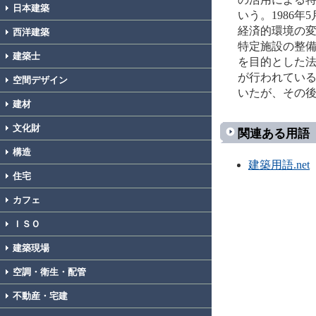
日本建築
いう。1986
経済的環境の
西洋建築
特定施設の整
建築士
を目的とした
が行われている
空間デザイン
いたが、その後
建材
文化財
関連ある用語
構造
建築用語.net
住宅
カフェ
ＩＳＯ
建築現場
空調・衛生・配管
不動産・宅建