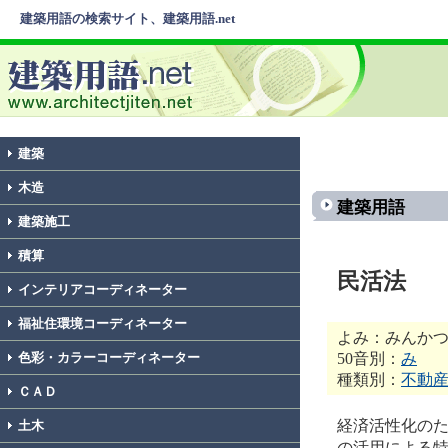
建築用語の検索サイト、建築用語.net
建築
木造
建築用語
建築施工
積算
民活法
インテリアコーディネーター
福祉住環境コーディネーター
よみ：みんか
50音別：
み
色彩・カラーコーディネーター
種類別：
不動
ＣＡＤ
経済活性化の
土木
の活用による