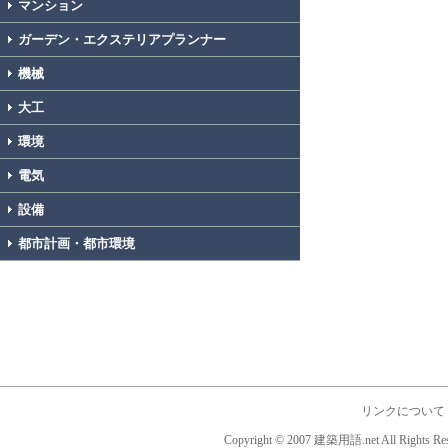
マンション
ガーデン・エクステリアプランナー
機械
大工
環境
電気
設備
都市計画・都市環境
リンクについて
Copyright © 2007 建築用語.net All Rights Res