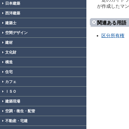
日本建築
が作成したマ
西洋建築
関連ある用語
建築士
空間デザイン
区分所有権
建材
文化財
構造
住宅
カフェ
ＩＳＯ
建築現場
空調・衛生・配管
不動産・宅建