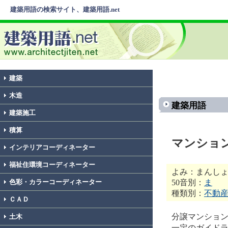
建築用語の検索サイト、建築用語.net
建築
木造
建築用語
建築施工
積算
マンショ
インテリアコーディネーター
福祉住環境コーディネーター
よみ：まんし
50音別：
ま
色彩・カラーコーディネーター
種類別：
不動
ＣＡＤ
分譲マンショ
土木
一定のガイド