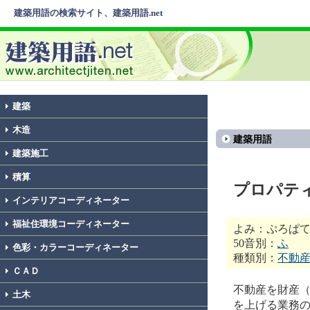
建築用語の検索サイト、建築用語.net
建築
木造
建築用語
建築施工
積算
プロパテ
インテリアコーディネーター
福祉住環境コーディネーター
よみ：ぷろぱ
50音別：
ふ
色彩・カラーコーディネーター
種類別：
不動
ＣＡＤ
不動産を財産（p
土木
を上げる業務の