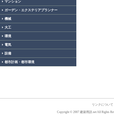
マンション
ガーデン・エクステリアプランナー
機械
大工
環境
電気
設備
都市計画・都市環境
リンクについて
Copyright © 2007 建築用語.net All Rights Res