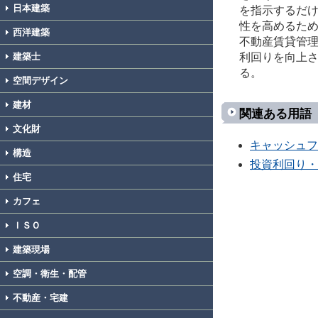
日本建築
を指示するだ
性を高めるため
西洋建築
不動産賃貸管
利回りを向上
建築士
る。
空間デザイン
建材
関連ある用語
文化財
キャッシュフ
構造
投資利回り・
住宅
カフェ
ＩＳＯ
建築現場
空調・衛生・配管
不動産・宅建