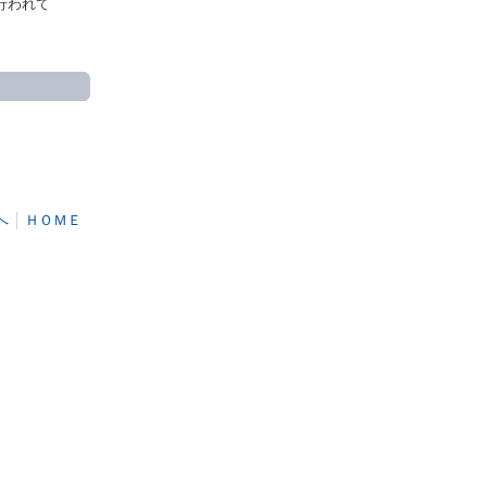
行われて
へ
│
ＨＯＭＥ