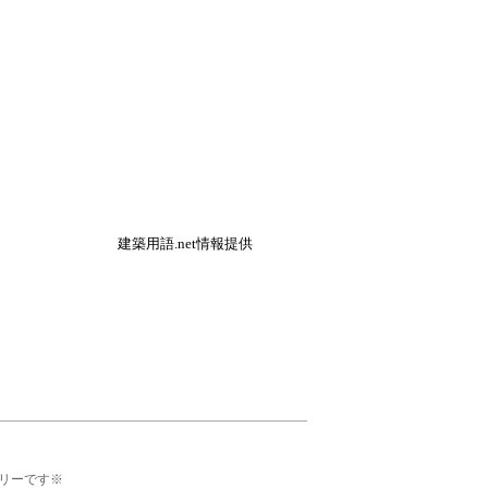
建築用語.net情報提供
リーです※