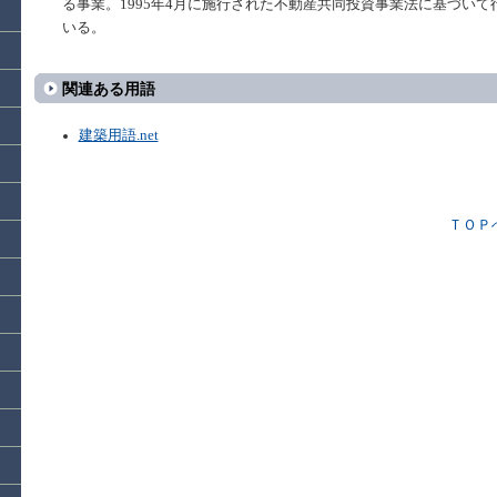
る事業。1995年4月に施行された不動産共同投資事業法に基づいて
いる。
関連ある用語
建築用語.net
ＴＯＰ