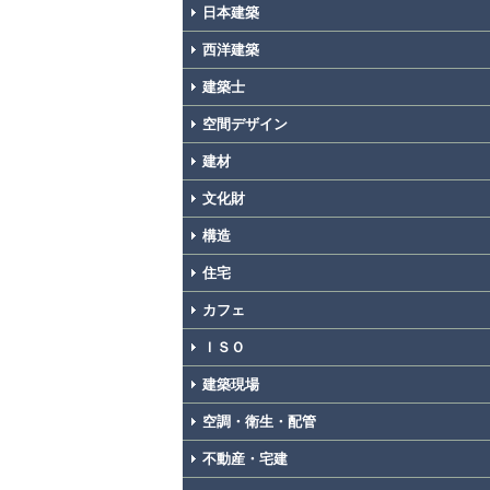
日本建築
西洋建築
建築士
空間デザイン
建材
文化財
構造
住宅
カフェ
ＩＳＯ
建築現場
空調・衛生・配管
不動産・宅建