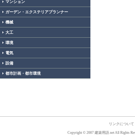
マンション
ガーデン・エクステリアプランナー
機械
大工
環境
電気
設備
都市計画・都市環境
リンクについて
Copyright © 2007 建築用語.net All Rights Res