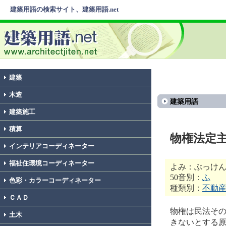
建築用語の検索サイト、建築用語.net
建築
木造
建築用語
建築施工
積算
物権法定
インテリアコーディネーター
福祉住環境コーディネーター
よみ：ぶっけ
50音別：
ふ
色彩・カラーコーディネーター
種類別：
不動
ＣＡＤ
物権は民法そ
土木
きないとする