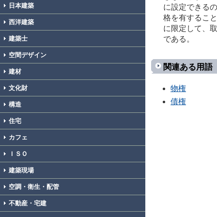
日本建築
に設定できる
格を有するこ
西洋建築
に限定して、
である。
建築士
空間デザイン
関連ある用語
建材
物権
文化財
債権
構造
住宅
カフェ
ＩＳＯ
建築現場
空調・衛生・配管
不動産・宅建