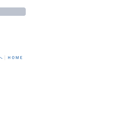
へ
│
ＨＯＭＥ