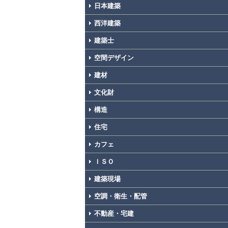
日本建築
西洋建築
建築士
空間デザイン
建材
文化財
構造
住宅
カフェ
ＩＳＯ
建築現場
空調・衛生・配管
不動産・宅建