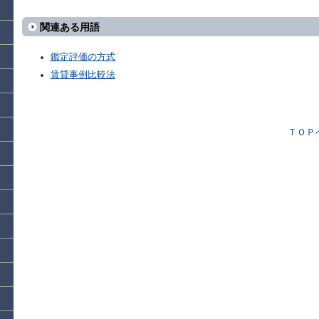
関連ある用語
鑑定評価の方式
賃貸事例比較法
ＴＯＰ