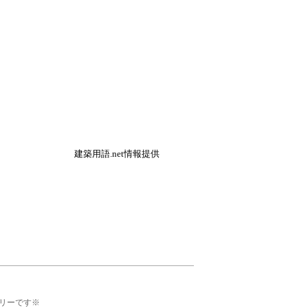
建築用語.net情報提供
リーです※