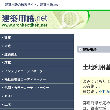
建築用語の検索サイト、建築用語.net
建築
木造
建築用語
建築施工
積算
土地利用
インテリアコーディネーター
福祉住環境コーディネーター
よみ：とちり
50音別：
と
色彩・カラーコーディネーター
種類別：
不動
ＣＡＤ
都道府県が定
土木
は、都市地域