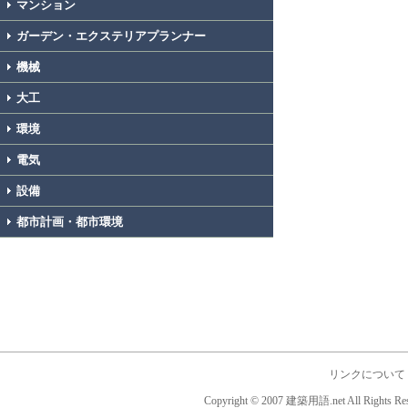
マンション
ガーデン・エクステリアプランナー
機械
大工
環境
電気
設備
都市計画・都市環境
リンクについて
Copyright © 2007 建築用語.net All Rights Res