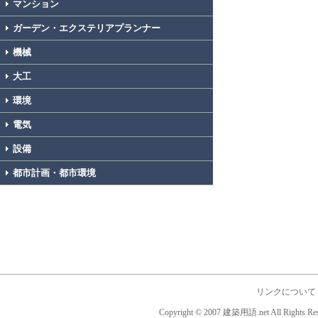
マンション
ガーデン・エクステリアプランナー
機械
大工
環境
電気
設備
都市計画・都市環境
リンクについて
Copyright © 2007 建築用語.net All Rights Res