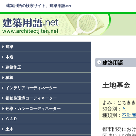
建築用語の検索サイト、建築用語.net
建築
木造
建築用語
建築施工
積算
土地基金
インテリアコーディネーター
福祉住環境コーディネーター
よみ：とちき
50音別：
と
色彩・カラーコーディネーター
種類別：
不動
ＣＡＤ
都市開発にお
土木
区域および市