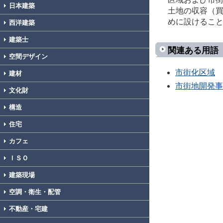
日本建築
土地の収容（
めに設けるこ
西洋建築
建築士
関連ある用語
空間デザイン
市街化区域
建材
市街地開発事
文化財
構造
住宅
カフェ
ＩＳＯ
建築現場
空調・衛生・配管
不動産・宅建