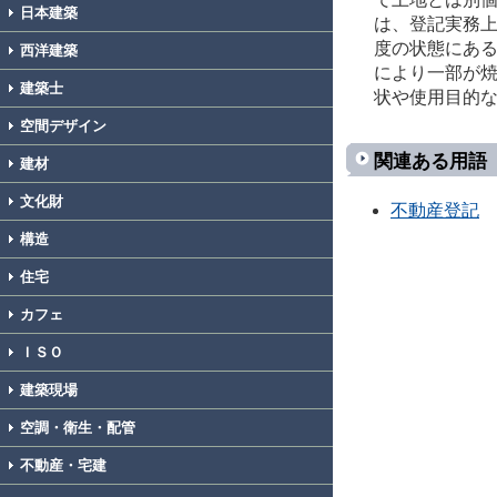
日本建築
は、登記実務
度の状態にあ
西洋建築
により一部が
建築士
状や使用目的
空間デザイン
関連ある用語
建材
文化財
不動産登記
構造
住宅
カフェ
ＩＳＯ
建築現場
空調・衛生・配管
不動産・宅建