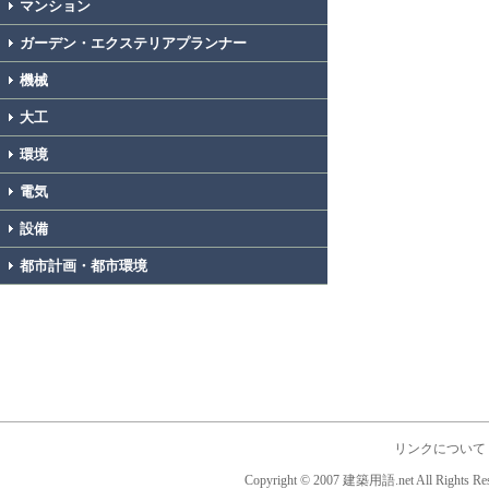
マンション
ガーデン・エクステリアプランナー
機械
大工
環境
電気
設備
都市計画・都市環境
リンクについて
Copyright © 2007 建築用語.net All Rights Res