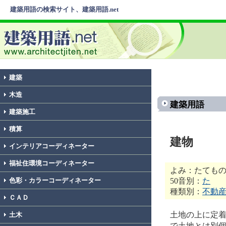
建築用語の検索サイト、建築用語.net
建築
木造
建築用語
建築施工
積算
建物
インテリアコーディネーター
福祉住環境コーディネーター
よみ：たても
50音別：
た
色彩・カラーコーディネーター
種類別：
不動
ＣＡＤ
土地の上に定
土木
で土地とは別