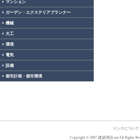
マンション
ガーデン・エクステリアプランナー
機械
大工
環境
電気
設備
都市計画・都市環境
リンクについて
Copyright © 2007 建築用語.net All Rights Res