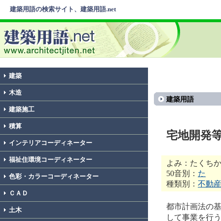
建築用語の検索サイト、建築用語.net
建築
木造
建築用語
建築施工
積算
宅地開発
インテリアコーディネーター
福祉住環境コーディネーター
よみ：たくち
50音別：
た
色彩・カラーコーディネーター
種類別：
不動
ＣＡＤ
都市計画法の
土木
して事業を行