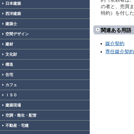
日本建築
の者と、売買
特約）を付し
西洋建築
建築士
関連ある用語
空間デザイン
媒介契約
建材
専任媒介契約
文化財
構造
住宅
カフェ
ＩＳＯ
建築現場
空調・衛生・配管
不動産・宅建