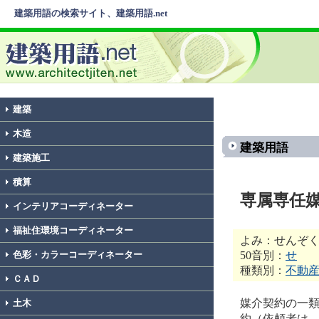
建築用語の検索サイト、建築用語.net
建築
木造
建築用語
建築施工
積算
専属専任
インテリアコーディネーター
福祉住環境コーディネーター
よみ：せんぞ
50音別：
せ
色彩・カラーコーディネーター
種類別：
不動
ＣＡＤ
媒介契約の一
土木
約（依頼者は