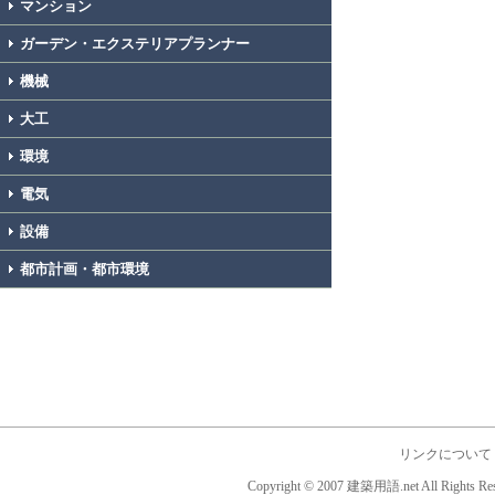
マンション
ガーデン・エクステリアプランナー
機械
大工
環境
電気
設備
都市計画・都市環境
リンクについて
Copyright © 2007 建築用語.net All Rights Res