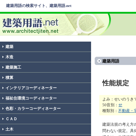
建築用語の検索サイト、建築用語.net
建築
木造
建築用語
建築施工
積算
性能規定
インテリアコーディネーター
福祉住環境コーディネーター
よみ：せいのうき
50音別：
せ
色彩・カラーコーディネーター
種類別：
不動産・
ＣＡＤ
建築法規の考え方
土木
問わない規定。具