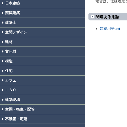
場合は、仕様規定
日本建築
西洋建築
関連ある用語
建築士
建築用語.net
空間デザイン
建材
文化財
構造
住宅
カフェ
ＩＳＯ
建築現場
空調・衛生・配管
不動産・宅建