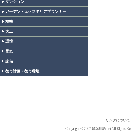
マンション
ガーデン・エクステリアプランナー
機械
大工
環境
電気
設備
都市計画・都市環境
リンクについて
Copyright © 2007 建築用語.net All Rights Res