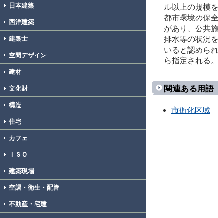
日本建築
ル以上の規模
都市環境の保
西洋建築
があり、公共
排水等の状況
建築士
いると認めら
空間デザイン
ら指定される
建材
関連ある用語
文化財
構造
市街化区域
住宅
カフェ
ＩＳＯ
建築現場
空調・衛生・配管
不動産・宅建