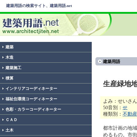
建築用語の検索サイト、建築用語.net
建築
木造
建築用語
建築施工
積算
生産緑地
インテリアコーディネーター
福祉住環境コーディネーター
よみ：せいさ
50音別：
せ
色彩・カラーコーディネーター
種類別：
不動
ＣＡＤ
都市計画の地
土木
めるもの。市街