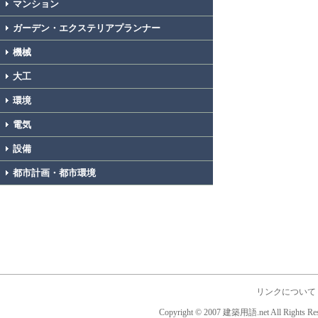
マンション
ガーデン・エクステリアプランナー
機械
大工
環境
電気
設備
都市計画・都市環境
リンクについて
Copyright © 2007 建築用語.net All Rights Res