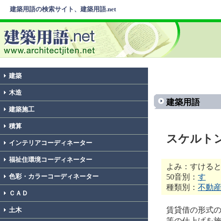
建築用語の検索サイト、建築用語.net
建築
木造
建築用語
建築施工
積算
スケルト
インテリアコーディネーター
福祉住環境コーディネーター
よみ：すける
50音別：
す
色彩・カラーコーディネーター
種類別：
不動
ＣＡＤ
賃貸借の形式
土木
等の仕上げを