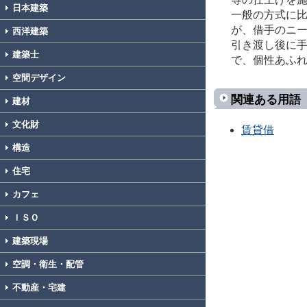
日本建築
一般の方式に
が、借手のニ
西洋建築
引き渡し後に
建築士
で、個性あふ
空間デザイン
関連ある用語
建材
文化財
賃貸借
構造
住宅
カフェ
ＩＳＯ
建築現場
空調・衛生・配管
不動産・宅建