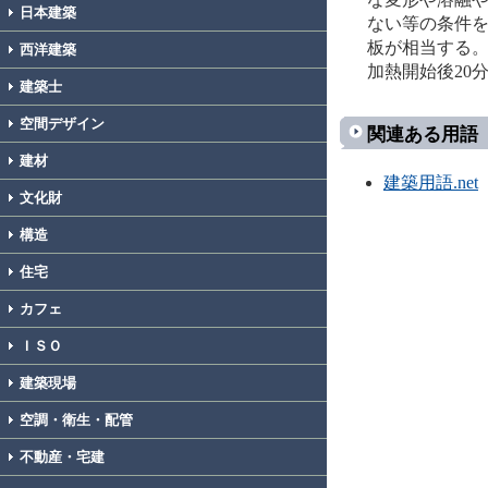
日本建築
ない等の条件
板が相当する
西洋建築
加熱開始後2
建築士
空間デザイン
関連ある用語
建材
建築用語.net
文化財
構造
住宅
カフェ
ＩＳＯ
建築現場
空調・衛生・配管
不動産・宅建