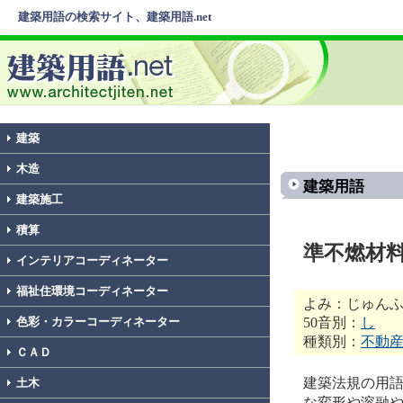
建築用語の検索サイト、建築用語.net
建築
木造
建築用語
建築施工
積算
準不燃材
インテリアコーディネーター
福祉住環境コーディネーター
よみ：じゅん
50音別：
し
色彩・カラーコーディネーター
種類別：
不動
ＣＡＤ
建築法規の用語
土木
な変形や溶融