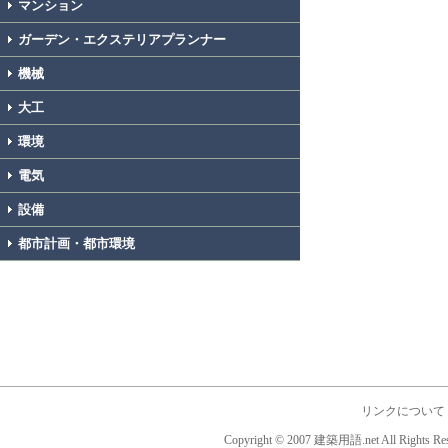
マンション
ガーデン・エクステリアプランナー
機械
大工
環境
電気
設備
都市計画・都市環境
リンクについて
Copyright © 2007 建築用語.net All Rights Res