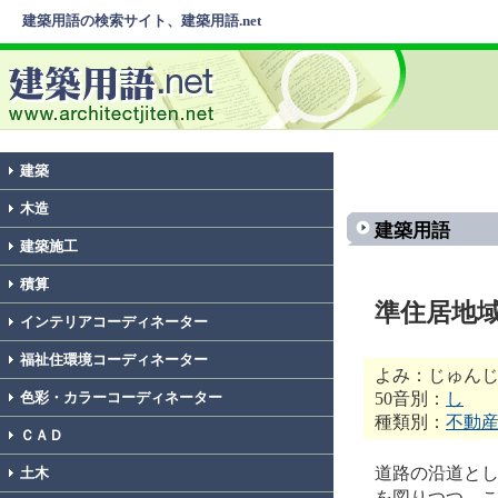
建築用語の検索サイト、建築用語.net
建築
木造
建築用語
建築施工
積算
準住居地
インテリアコーディネーター
福祉住環境コーディネーター
よみ：じゅん
50音別：
し
色彩・カラーコーディネーター
種類別：
不動
ＣＡＤ
道路の沿道と
土木
を図りつつ、