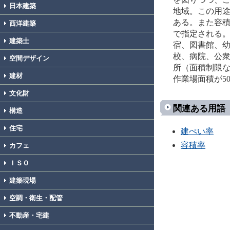
日本建築
地域。この用途
ある。また容積
西洋建築
で指定される
建築士
宿、図書館、
校、病院、公
空間デザイン
所（面積制限
建材
作業場面積が5
文化財
関連ある用語
構造
住宅
建ぺい率
容積率
カフェ
ＩＳＯ
建築現場
空調・衛生・配管
不動産・宅建