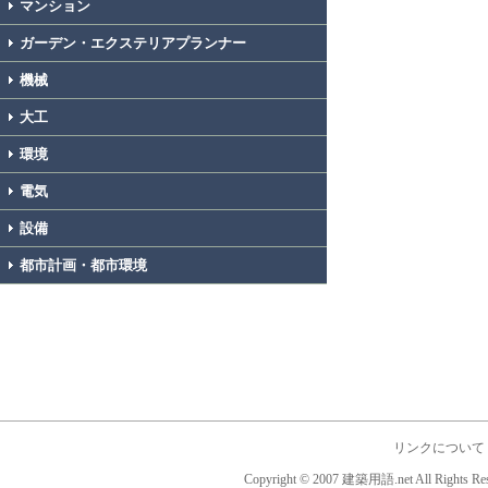
マンション
ガーデン・エクステリアプランナー
機械
大工
環境
電気
設備
都市計画・都市環境
リンクについて
Copyright © 2007 建築用語.net All Rights Res