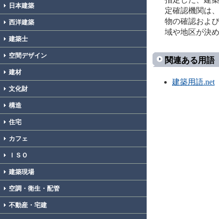
日本建築
定確認機関は
物の確認およ
西洋建築
域や地区が決
建築士
空間デザイン
関連ある用語
建材
建築用語.net
文化財
構造
住宅
カフェ
ＩＳＯ
建築現場
空調・衛生・配管
不動産・宅建