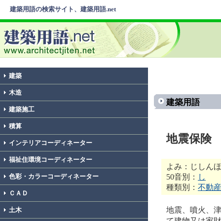
建築用語の検索サイト、建築用語.net
建築
木造
建築用語
建築施工
積算
地震保険
インテリアコーディネーター
福祉住環境コーディネーター
よみ：じしん
50音別：
し
色彩・カラーコーディネーター
種類別：
不動
ＣＡＤ
地震、噴火、
土木
て建物又は家