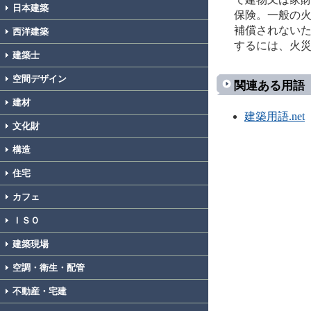
日本建築
保険。一般の
補償されない
西洋建築
するには、火
建築士
空間デザイン
関連ある用語
建材
建築用語.net
文化財
構造
住宅
カフェ
ＩＳＯ
建築現場
空調・衛生・配管
不動産・宅建