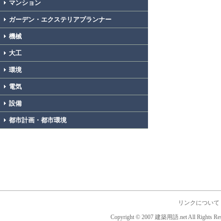
マンション
ガーデン・エクステリアプランナー
機械
大工
環境
電気
設備
都市計画・都市環境
リンクについて
Copyright © 2007 建築用語.net All Rights Res