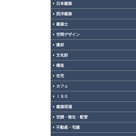
日本建築
西洋建築
建築士
空間デザイン
建材
文化財
構造
住宅
カフェ
ＩＳＯ
建築現場
空調・衛生・配管
不動産・宅建