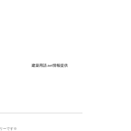
建築用語.net情報提供
リーです※