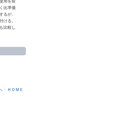
使用を前
く比準価
するが、
付ける。
も比較し
へ
│
ＨＯＭＥ