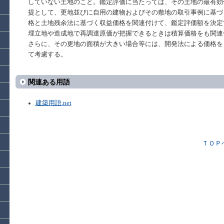
していない土地のこと。鑑定評価に当たっては、その土地の最有効
提として、更地並びに自用の建物およびその敷地の取引事例に基づ
格と土地残余法に基づく収益価格を関連付けて、鑑定評価額を決定
埋立地や造成地で再調達原価が把握できるときは積算価格をも関連
さらに、その更地の面積が大きい場合等には、開発法による価格を
て考慮する。
関連ある用語
建築用語.net
ＴＯＰ