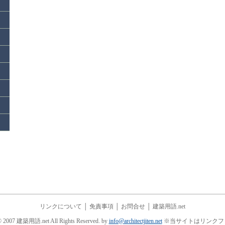
リンクについて
│
免責事項
│
お問合せ
│
建築用語.net
© 2007 建築用語.net All Rights Reserved. by
info@architectjiten.net
※当サイトはリンクフ