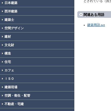
とされている（国
日本建築
西洋建築
関連ある用語
建築士
建築用語.net
空間デザイン
建材
文化財
構造
住宅
カフェ
ＩＳＯ
建築現場
空調・衛生・配管
不動産・宅建