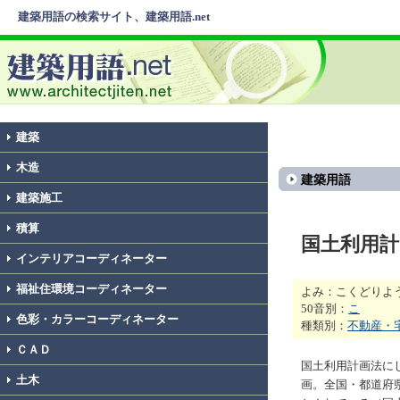
建築用語の検索サイト、建築用語.net
建築
木造
建築用語
建築施工
積算
国土利用計
インテリアコーディネーター
福祉住環境コーディネーター
よみ：こくどりよ
50音別：
こ
色彩・カラーコーディネーター
種類別：
不動産・
ＣＡＤ
国土利用計画法に
土木
画。全国・都道府