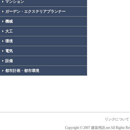
マンション
ガーデン・エクステリアプランナー
機械
大工
環境
電気
設備
都市計画・都市環境
リンクについて
Copyright © 2007 建築用語.net All Rights Res