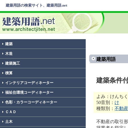
建築用語の検索サイト、建築用語.net
建築
木造
建築用語
建築施工
積算
建築条件
インテリアコーディネーター
福祉住環境コーディネーター
よみ：けんち
50音別：
け
色彩・カラーコーディネーター
種類別：
不動
ＣＡＤ
不動産の取引
土木
築業者を指定