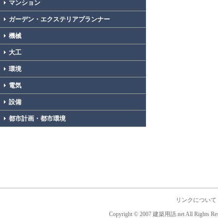
マンション
ガーデン・エクステリアプランナー
機械
大工
環境
電気
設備
都市計画・都市環境
リンクについて
Copyright © 2007 建築用語.net All Rights Res