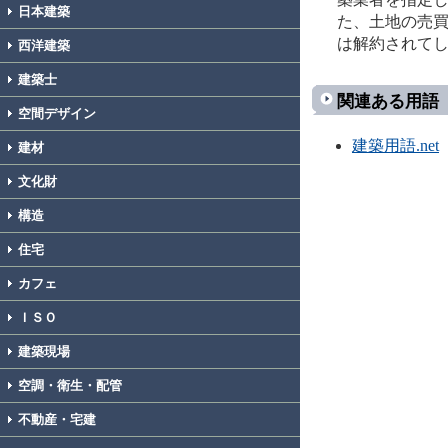
日本建築
た、土地の売
は解約されて
西洋建築
建築士
関連ある用語
空間デザイン
建築用語.net
建材
文化財
構造
住宅
カフェ
ＩＳＯ
建築現場
空調・衛生・配管
不動産・宅建