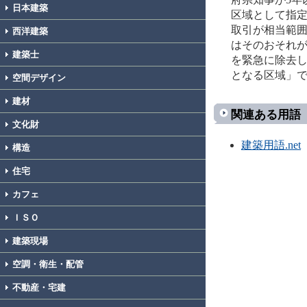
日本建築
区域として指
取引が相当範
西洋建築
はそのおそれ
建築士
を緊急に除去
となる区域」
空間デザイン
建材
関連ある用語
文化財
建築用語.net
構造
住宅
カフェ
ＩＳＯ
建築現場
空調・衛生・配管
不動産・宅建