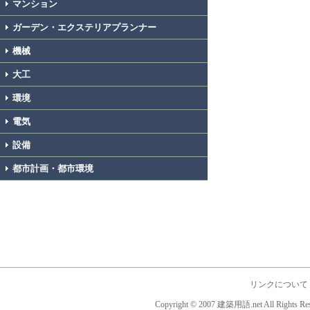
マンション
ガーデン・エクステリアプランナー
機械
大工
環境
電気
設備
都市計画・都市環境
リンクについて
Copyright © 2007 建築用語.net All Rights Res