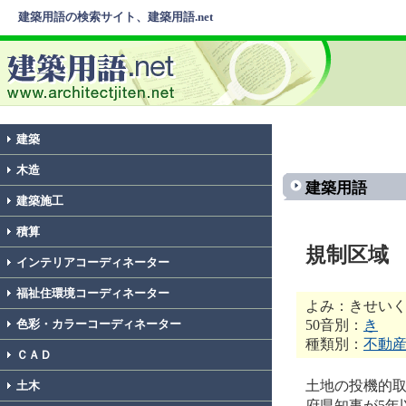
建築用語の検索サイト、建築用語.net
建築
木造
建築用語
建築施工
積算
規制区域
インテリアコーディネーター
福祉住環境コーディネーター
よみ：きせい
50音別：
き
色彩・カラーコーディネーター
種類別：
不動
ＣＡＤ
土地の投機的
土木
府県知事が5年