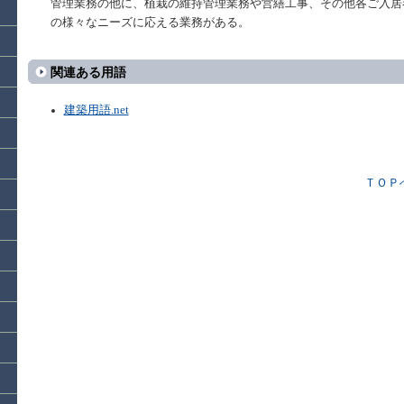
管理業務の他に、植栽の維持管理業務や営繕工事、その他各ご入居
の様々なニーズに応える業務がある。
関連ある用語
建築用語.net
ＴＯＰ