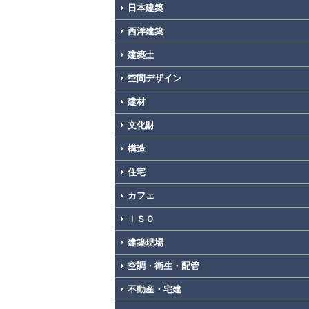
日本建築
西洋建築
建築士
空間デザイン
建材
文化財
構造
住宅
カフェ
ＩＳＯ
建築現場
空調・衛生・配管
不動産・宅建