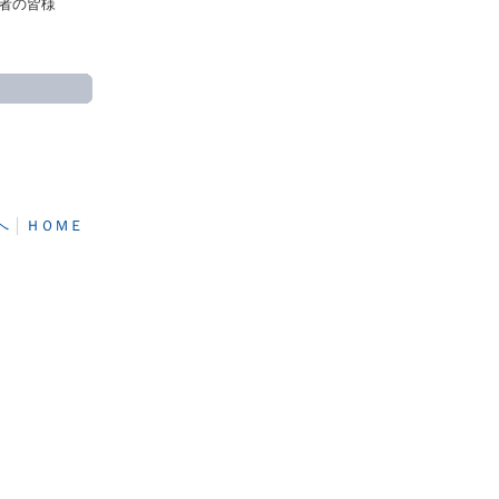
者の皆様
へ
│
ＨＯＭＥ