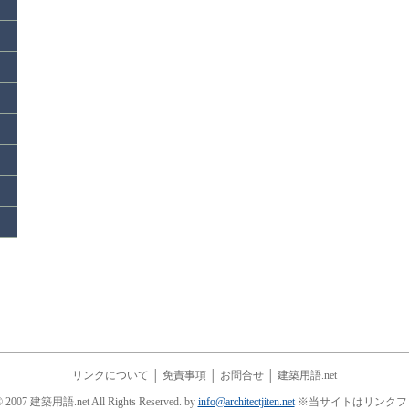
リンクについて
│
免責事項
│
お問合せ
│
建築用語.net
© 2007 建築用語.net All Rights Reserved. by
info@architectjiten.net
※当サイトはリンクフ