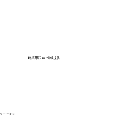
建築用語.net情報提供
リーです※