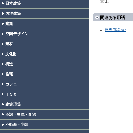
責任。
日本建築
西洋建築
関連ある用語
建築士
建築用語.net
空間デザイン
建材
文化財
構造
住宅
カフェ
ＩＳＯ
建築現場
空調・衛生・配管
不動産・宅建