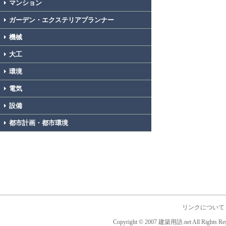
マンション
ガーデン・エクステリアプランナー
機械
大工
環境
電気
設備
都市計画・都市環境
リンクについて
Copyright © 2007 建築用語.net All Rights Res