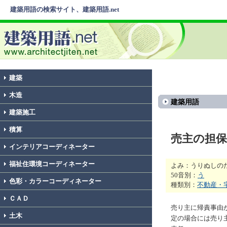
建築用語の検索サイト、建築用語.net
建築
木造
建築用語
建築施工
積算
売主の担保
インテリアコーディネーター
福祉住環境コーディネーター
よみ：うりぬしの
50音別：
う
色彩・カラーコーディネーター
種類別：
不動産・
ＣＡＤ
売り主に帰責事由
土木
定の場合には売り