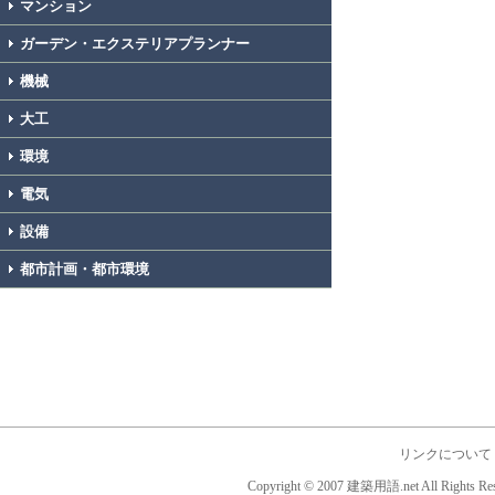
マンション
ガーデン・エクステリアプランナー
機械
大工
環境
電気
設備
都市計画・都市環境
リンクについて
Copyright © 2007 建築用語.net All Rights Res