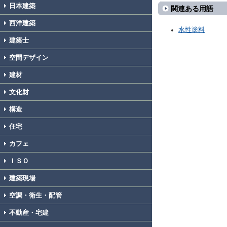
日本建築
関連ある用語
西洋建築
水性塗料
建築士
空間デザイン
建材
文化財
構造
住宅
カフェ
ＩＳＯ
建築現場
空調・衛生・配管
不動産・宅建