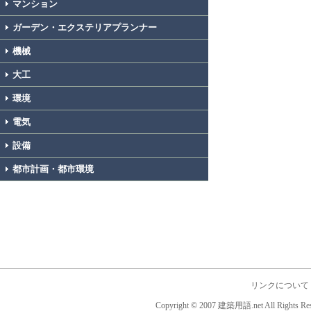
マンション
ガーデン・エクステリアプランナー
機械
大工
環境
電気
設備
都市計画・都市環境
リンクについて
Copyright © 2007 建築用語.net All Rights Res