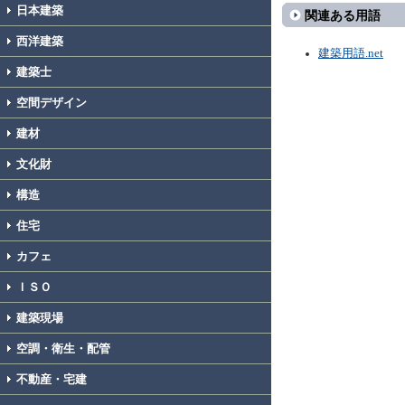
日本建築
関連ある用語
西洋建築
建築用語.net
建築士
空間デザイン
建材
文化財
構造
住宅
カフェ
ＩＳＯ
建築現場
空調・衛生・配管
不動産・宅建