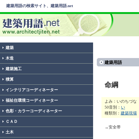
建築用語の検索サイト、建築用語.net
建築
木造
建築用語
建築施工
積算
命綱
インテリアコーディネーター
福祉住環境コーディネーター
よみ：いのちづな
50音別：
い
色彩・カラーコーディネーター
種類別：
建築現場
ＣＡＤ
→安全帯
土木