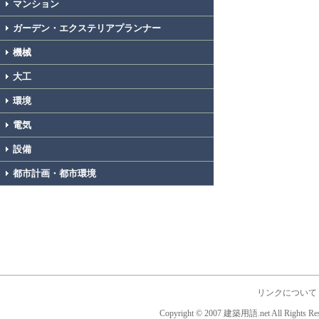
マンション
ガーデン・エクステリアプランナー
機械
大工
環境
電気
設備
都市計画・都市環境
リンクについて
Copyright © 2007 建築用語.net All Rights Res