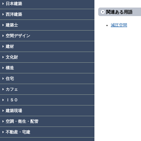
日本建築
関連ある用語
西洋建築
建築士
減圧空間
空間デザイン
建材
文化財
構造
住宅
カフェ
ＩＳＯ
建築現場
空調・衛生・配管
不動産・宅建