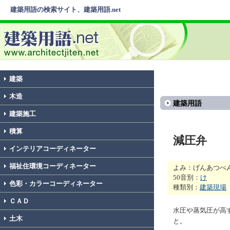
建築用語の検索サイト、建築用語.net
建築
木造
建築用語
建築施工
積算
減圧弁
インテリアコーディネーター
福祉住環境コーディネーター
よみ：げんあつべ
50音別：
け
色彩・カラーコーディネーター
種類別：
建築現場
ＣＡＤ
水圧や蒸気圧が高
土木
と。