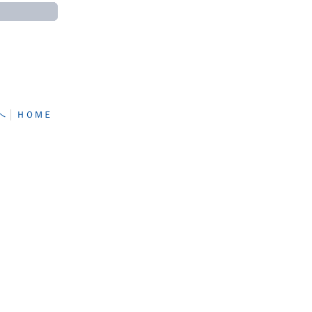
へ
│
ＨＯＭＥ