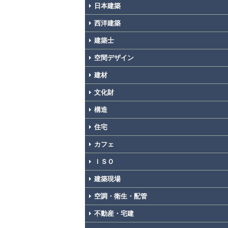
日本建築
西洋建築
建築士
空間デザイン
建材
文化財
構造
住宅
カフェ
ＩＳＯ
建築現場
空調・衛生・配管
不動産・宅建