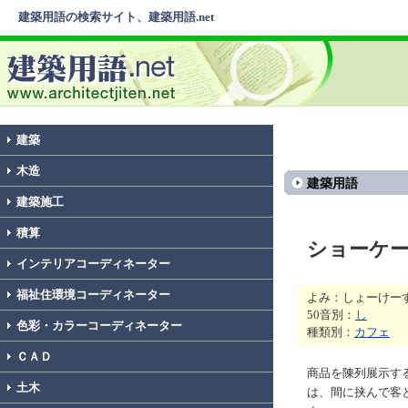
建築用語の検索サイト、建築用語.net
建築
木造
建築用語
建築施工
積算
ショーケ
インテリアコーディネーター
福祉住環境コーディネーター
よみ：しょーけー
50音別：
し
色彩・カラーコーディネーター
種類別：
カフェ
ＣＡＤ
商品を陳列展示す
土木
は、間に挟んで客