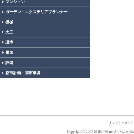
マンション
ガーデン・エクステリアプランナー
機械
大工
環境
電気
設備
都市計画・都市環境
リンクについて
Copyright © 2007 建築用語.net All Rights Res