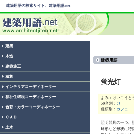
建築用語の検索サイト、建築用語.net
建築
木造
建築用語
建築施工
積算
蛍光灯
インテリアコーディネーター
福祉住環境コーディネーター
よみ：けいこうと
50音別：
け
色彩・カラーコーディネーター
種類別：
カフェ
ＣＡＤ
照明器具の一つ。
土木
球形など形状に特