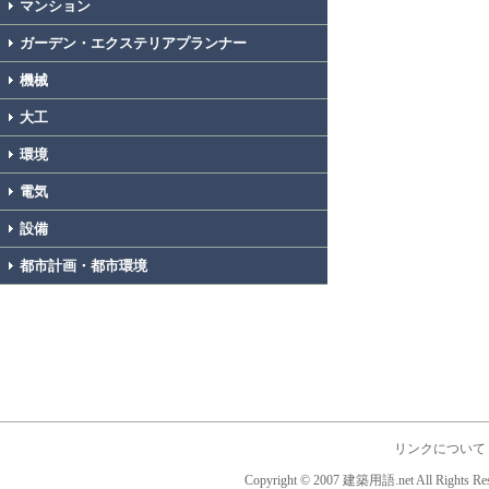
マンション
ガーデン・エクステリアプランナー
機械
大工
環境
電気
設備
都市計画・都市環境
リンクについて
Copyright © 2007 建築用語.net All Rights Res