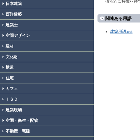
機能的に特徴を持
日本建築
西洋建築
関連ある用語
建築士
建築用語.net
空間デザイン
建材
文化財
構造
住宅
カフェ
ＩＳＯ
建築現場
空調・衛生・配管
不動産・宅建