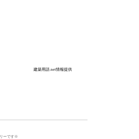
建築用語.net情報提供
リーです※