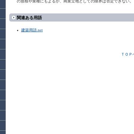
の規模や業種にもよるが、商業立地としての限界は否定できない。
関連ある用語
建築用語.net
ＴＯＰ