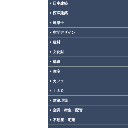
日本建築
西洋建築
建築士
空間デザイン
建材
文化財
構造
住宅
カフェ
ＩＳＯ
建築現場
空調・衛生・配管
不動産・宅建