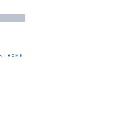
へ
│
ＨＯＭＥ