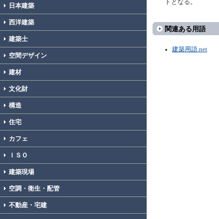
トとなる。
日本建築
西洋建築
関連ある用語
建築士
建築用語.net
空間デザイン
建材
文化財
構造
住宅
カフェ
ＩＳＯ
建築現場
空調・衛生・配管
不動産・宅建