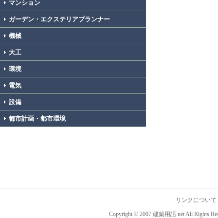
マンション
ガーデン・エクステリアプランナー
機械
大工
環境
電気
設備
都市計画・都市環境
リンクについて
Copyright © 2007 建築用語.net All Rights Res