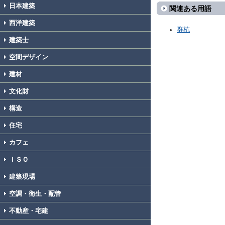
日本建築
関連ある用語
西洋建築
群杭
建築士
空間デザイン
建材
文化財
構造
住宅
カフェ
ＩＳＯ
建築現場
空調・衛生・配管
不動産・宅建