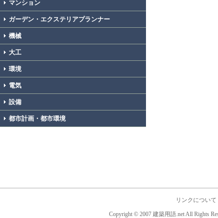
マンション
ガーデン・エクステリアプランナー
機械
大工
環境
電気
設備
都市計画・都市環境
リンクについて
Copyright © 2007 建築用語.net All Rights Res