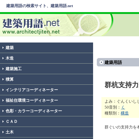
建築用語の検索サイト、建築用語.net
建築
木造
建築用語
建築施工
積算
群杭支持力
インテリアコーディネーター
福祉住環境コーディネーター
よみ：ぐんくいし
50音別：
く
色彩・カラーコーディネーター
種類別：
構造
ＣＡＤ
群ぐいの支持力を
土木