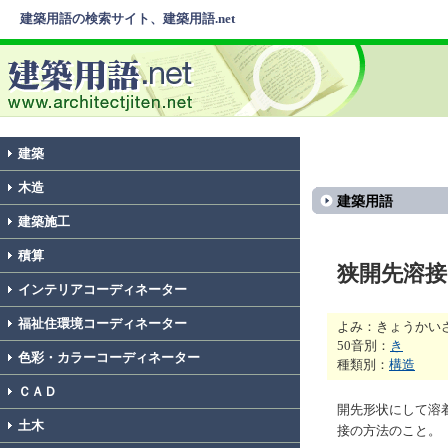
建築用語の検索サイト、建築用語.net
建築
木造
建築用語
建築施工
積算
狭開先溶接
インテリアコーディネーター
福祉住環境コーディネーター
よみ：きょうかい
50音別：
き
色彩・カラーコーディネーター
種類別：
構造
ＣＡＤ
開先形状にして溶
土木
接の方法のこと。