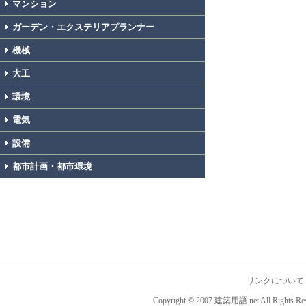
マンション
ガーデン・エクステリアプランナー
機械
大工
環境
電気
設備
都市計画・都市環境
リンクについて
Copyright © 2007 建築用語.net All Rights Res