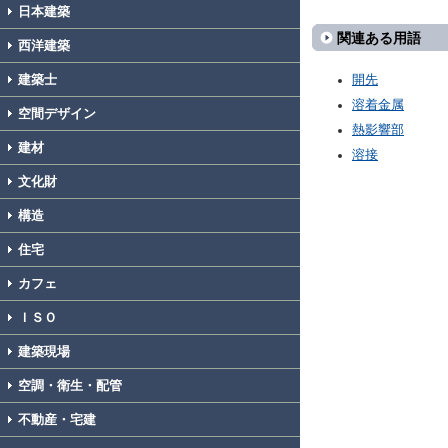
日本建築
関連ある用語
西洋建築
建築士
開先
溶着金属
空間デザイン
熱影響部
建材
溶接
文化財
構造
住宅
カフェ
ＩＳＯ
建築現場
空調・衛生・配管
不動産・宅建