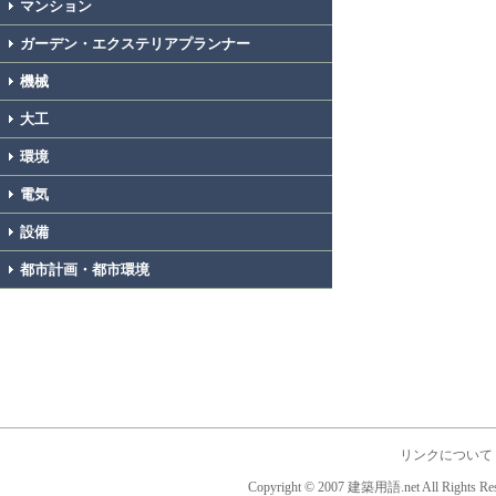
マンション
ガーデン・エクステリアプランナー
機械
大工
環境
電気
設備
都市計画・都市環境
リンクについて
Copyright © 2007 建築用語.net All Rights Res