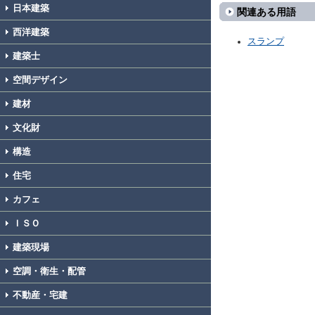
日本建築
関連ある用語
西洋建築
スランプ
建築士
空間デザイン
建材
文化財
構造
住宅
カフェ
ＩＳＯ
建築現場
空調・衛生・配管
不動産・宅建