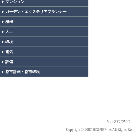
マンション
ガーデン・エクステリアプランナー
機械
大工
環境
電気
設備
都市計画・都市環境
リンクについて
Copyright © 2007 建築用語.net All Rights Res