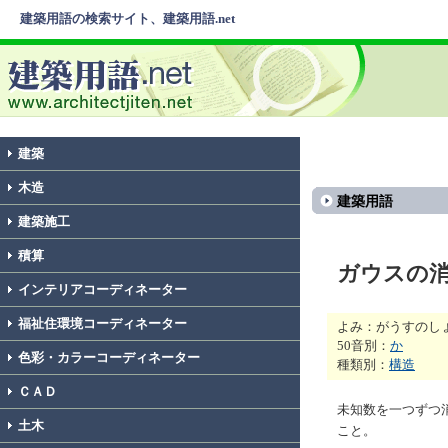
建築用語の検索サイト、建築用語.net
建築
木造
建築用語
建築施工
積算
ガウスの
インテリアコーディネーター
福祉住環境コーディネーター
よみ：がうすのし
50音別：
か
色彩・カラーコーディネーター
種類別：
構造
ＣＡＤ
未知数を一つずつ
土木
こと。