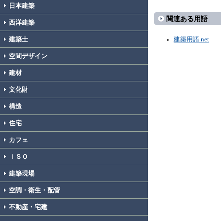
日本建築
関連ある用語
西洋建築
建築士
建築用語.net
空間デザイン
建材
文化財
構造
住宅
カフェ
ＩＳＯ
建築現場
空調・衛生・配管
不動産・宅建